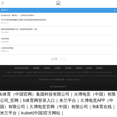
新闻中心
您当前的位置:
新闻中心
>
JJB竞技宝官网快讯
2010年度省级房屋建筑工程施工总承包预选承包商我司跃居50名
2010-10-12
顺昌县医院整体搬迁工程（住院部和传染病房）中标
2010-06-28
五四赤壁游
2009-05-04
公司新年尾牙餐会
2009-01-10
<上一页
下一页>
华语电竞行业引领者
|
集团概况
|
企业文化
|
工程案例
|
科技创新
|
新闻资讯
|
人才招聘
|
联系我们
公司地址：福州市鼓楼区六一中路28号 佳盛广场21层 邮 箱: fjhhjs@163.com 电话：0591-83663198 83278738（人资部） 传 真:
0591-83663198 28922290
COPYRIGHT
©
2018 JJB竞技宝官网 , All Rights Reserved
闽ICP备2022011005号-1
b体育（中国官网）集团科技有限公司
|
火博电竞（中国）有限
公司_官网
|
b体育网登录入口
|
米兰平台
|
久博电竞APP（中
国）有限公司
|
久博电竞官网（中国）有限公司
|
B体育在线
|
米兰平台
|
kubet(中国)官方网站
|